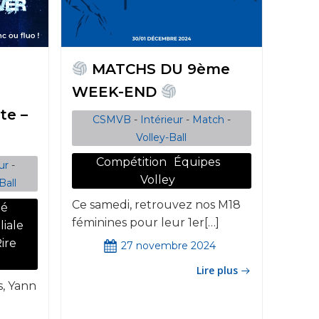
MATCHS DU 9ème
WEEK-END
te –
CSMVB
-
Intérieur
-
Match
-
Volley-Ball
Compétition
Équipes
ur
-
Volley
Ball
Ce samedi, retrouvez nos M18
té
féminines pour leur 1er[…]
liale
ire
27 novembre 2024
Lire plus
s, Yann