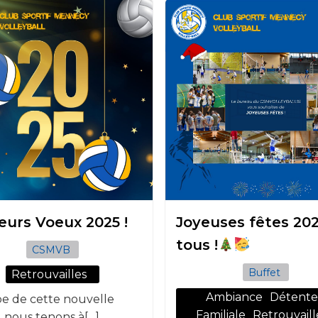
leurs Voeux 2025 !
Joyeuses fêtes 20
tous !
CSMVB
Buffet
Retrouvailles
Ambiance
Détent
be de cette nouvelle
Familiale
Retrouvaill
 nous tenons à[…]