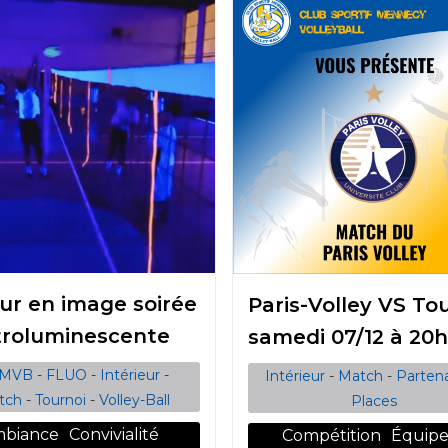
ur en image soirée
Paris-Volley VS Tou
troluminescente
samedi 07/12 à 20
SMVB
-
FLUO
-
Intérieur
-
Intérieur
-
Match
-
Partena
tch
-
Tournoi
-
Volley-Ball
Places
biance
Convivialité
Compétition
Équipe