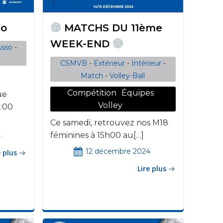
so
MATCHS DU 11ème
WEEK-END
Asso
-
CSMVB
-
Extérieur
-
Intérieur
-
Match
-
Volley-Ball
Compétition
Équipes
ue
Volley
9:00
Ce samedi, retrouvez nos M18
féminines à 15h00 au[…]
4
12 décembre 2024
e plus
Lire plus