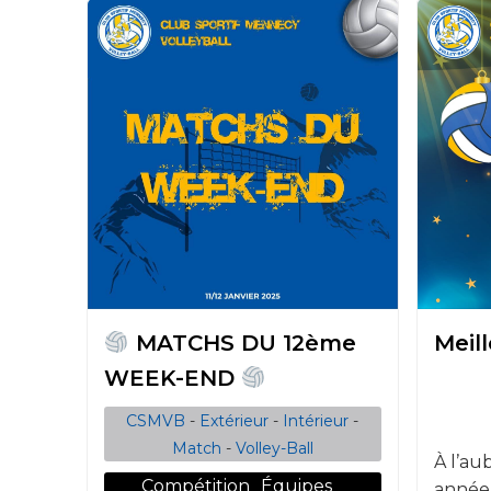
MATCHS DU 12ème
Meil
WEEK-END
CSMVB
-
Extérieur
-
Intérieur
-
Match
-
Volley-Ball
À l’au
Compétition
Équipes
année,