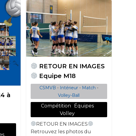
RETOUR EN IMAGES
Equipe M18
CSMVB
-
Intérieur
-
Match
-
24 à
Volley-Ball
Compétition
Équipes
Volley
RETOUR EN IMAGES
e
Retrouvez les photos du
es