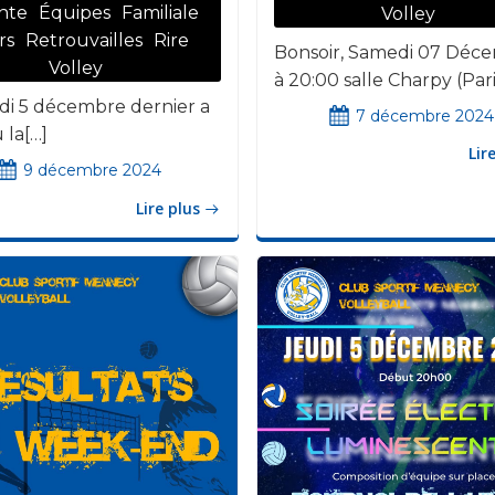
nte
Équipes
Familiale
Volley
rs
Retrouvailles
Rire
Bonsoir, Samedi 07 Déc
Volley
à 20:00 salle Charpy (Pari
di 5 décembre dernier a
7 décembre 2024
 la[…]
Lir
9 décembre 2024
Lire plus