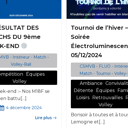
SULTAT DES
Tournoi de l’hiver –
CHS DU 9ème
Soirée
K-END
Électroluminescen
05/12/2024
MVB
-
Intérieur
-
Match
-
Volley-Ball
CSMVB
-
FLUO
-
Intérie
Match
-
Tournoi
-
Volley-
mpétition
Équipes
Volley
Ambiance
Conviviali
Détente
Équipes
Fami
k-end :– Nos M18F se
Loisirs
Retrouvailles
R
ien battu[…]
Volley
4 décembre 2024
Bonsoir à toutes et à tou
Lire plus
Lemogne et[…]