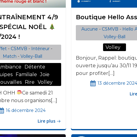
TRAÎNEMENT 4/9
Boutique Hello As
 SPÉCIAL NOËL
Aucune
-
CSMVB
-
Hello 
/2024 !
Volley-Ball
Volley
fet
-
CSMVB
-
Intérieur
-
Match
-
Volley-Ball
Bonjour, Rappel: boutiq
ouverte jusqu’au 30/11 1
mbiance
Détente
pour profiter[…]
uipes
Familiale
Joie
ouvailles
Rire
Volley
13 décembre 202
H OHH
Ce samedi 21
Lir
bre nous organisons[…]
16 décembre 2024
Lire plus