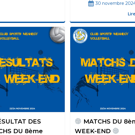
30 novembre 202
Lir
SULTAT DES
MATCHS DU 8è
CHS DU 8ème
WEEK-END