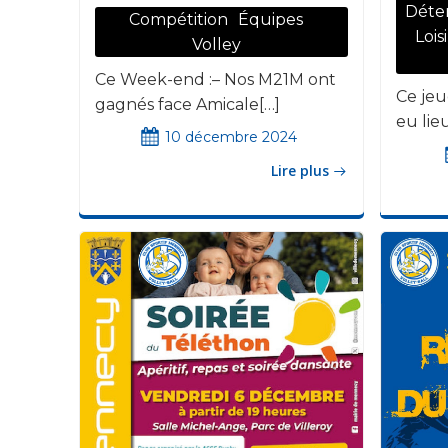
Déte
Compétition
Équipes
Loisi
Volley
Ce Week-end :– Nos M21M ont
Ce jeu
gagnés face Amicale[…]
eu lieu
10 décembre 2024
Lire plus