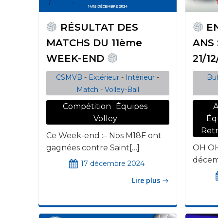
RÉSULTAT DES
EN
MATCHS DU 11ème
ANS
WEEK-END
21/12
CSMVB
-
Extérieur
-
Intérieur
-
Buf
Match
-
Volley-Ball
Compétition
Équipes
A
Volley
Éq
Retr
Ce Week-end :– Nos M18F ont
gagnées contre Saint[…]
OH O
décem
17 décembre 2024
Lire plus