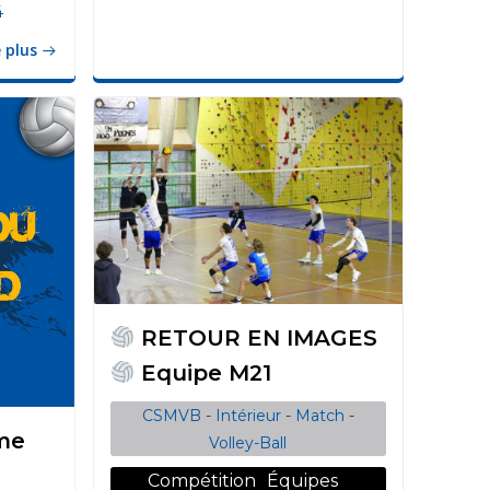
4
e plus
RETOUR EN IMAGES
Equipe M21
CSMVB
-
Intérieur
-
Match
-
me
Volley-Ball
Compétition
Équipes