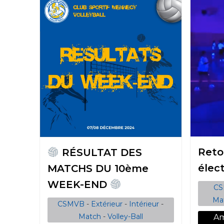
Reto
RÉSULTAT DES
élec
MATCHS DU 10ème
WEEK-END
C
Ma
CSMVB
-
Extérieur
-
Intérieur
-
Match
-
Volley-Ball
Am