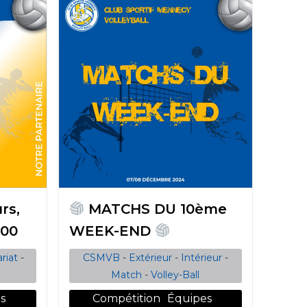
rs,
MATCHS DU 10ème
h00
WEEK-END
riat
-
CSMVB
-
Extérieur
-
Intérieur
-
Match
-
Volley-Ball
s
Compétition
Équipes