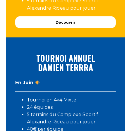
5 terrains du Complexe Sportif
Alexandre Rideau pour jouer.
Découvrir
TOURNOI ANNUEL
DAMIEN TERRRA
En Juin
Tournoi en 4×4 Mixte
24 équipes
5 terrains du Complexe Sportif
Alexandre Rideau pour jouer.
40€ par équipe