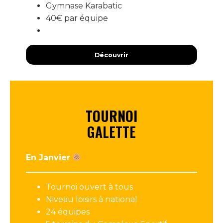
Gymnase Karabatic
40€ par équipe
Découvrir
TOURNOI
GALETTE
En Janvier
Tournoi ouvert à tous
Niveau loisirs à national
24 équipes