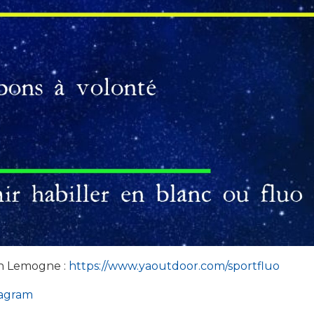
ann Lemogne :
https://www.yaoutdoor.com/sportfluo
tagram