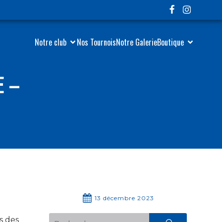
Notre club
Nos Tournois
Notre Galerie
Boutique
E –
13 décembre 2023
s des