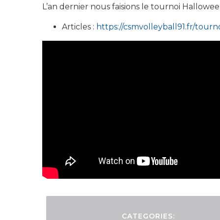
L’an dernier nous faisions le tournoi Hallowee
Articles :
https://csmvolleyball91.fr/tour
CATEGORIES: