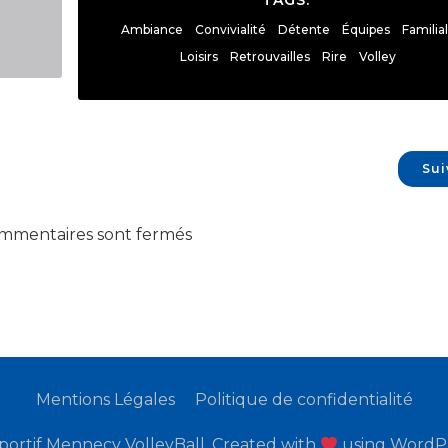
TAGS:
Ambiance
Convivialité
Détente
Équipes
Familia
Loisirs
Retrouvailles
Rire
Volley
Sui
ommentaires sont fermés
Mentions Légales
Politique de confidentialité
portif Mennecy VolleyBall. Created with
using WordP