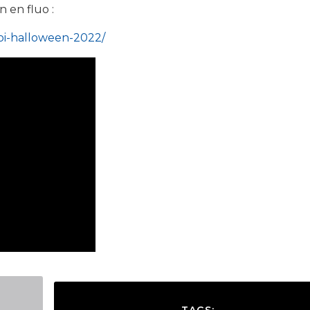
n en fluo :
noi-halloween-2022/