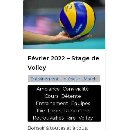
Février 2022 – Stage de
Volley
Entrainement
-
Intérieur
-
Match
Ambiance
Convivialité
Cours
Détente
Entrainement
Équipes
Joie
Loisirs
Rencontre
Retrouvailles
Rire
Volley
Bonsoir à toutes et à tous,